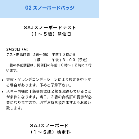
02
スノーボードバッジ
SAJスノーボードテスト
（１～５級）開催日
2月23日（月）
テスト開始時間 2級～5級 午前１０時から
１級 午後１３：００（予定）
１級の事前講習は、開催日の午前１０時～１２時にて行
います。
天候・ゲレンデコンディションにより検定を中止す
る場合があります。予めご了承下さい。
スキー同様に１級受験には２級を取得していること
が条件になります。当日、２級の合格証の提示が必
要になりますので、必ずお持ち頂きますようお願い
致します。
SAJスノーボード
（１～５級）検定料